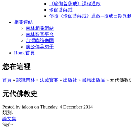
《瑜伽菩薩戒》課程通啟
瑜伽菩薩戒
傳授《瑜伽菩薩戒》通啟─授戒日期異
相關連結
南林相關網站
南林影音平台
台灣聯誼僧團
廣公傳承弟子
Home首頁
您在這裡
首頁
»
認識南林
»
法藏寶閣
»
出版社
»
書籍出版品
» 元代佛教
元代佛教史
Posted by
falcon
on
Thursday, 4 December 2014
類別:
論文集
簡介: