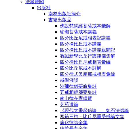
法藏寶閣
出版社
南林出版社簡介
書籍出版品
佛說梵網經菩薩戒本彙解
瑜珈菩薩戒本講義
四分比丘尼戒相表記講義
四分律比丘戒本講義
四分律比丘戒本講義親聞記
教誡新學比丘行護律儀集解
四分律比丘尼戒相表彙編
四分比丘尼戒本註解
四分律式叉摩那戒相表彙編
戒學淺談
沙彌律儀要略集註
五戒相經箋要集註
南山律在家備覽
芝苑遺編
《現代大乘起信論――如石法師論
寒笳三拍－比丘尼重受戒論文集
廣化律師全集
律航長老全集