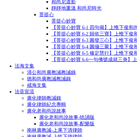
和尚尼道影
靜靜地重溫 和尚尼時光
菩提心
菩提心妙寶
【菩提心妙寶 6-1 四句偈】上惟下俊和
【菩提心妙寶 6-2 歸依三寶】上惟下
【菩提心妙寶 6-3 圓發三心】上惟下
【菩提心妙寶 6-4 圓攝三聚】上惟下
【菩提心妙寶 6-5 修定慧行】上惟下
【菩提心妙寶 6-6一句佛號成就三身】
法海文集
清公和尚廣教誡教誡錄
德和尚廣教誡教誡錄
戒海文集
法音宣流
廣化律師教誡錄
廣化律師紀念專輯
廣化老和尚說故事
廣化老和尚說故事-唸誦版
廣化老和尚說故事-配樂版
南林廣教誡-上果下清律師
南林廣教誡-上性下德律師