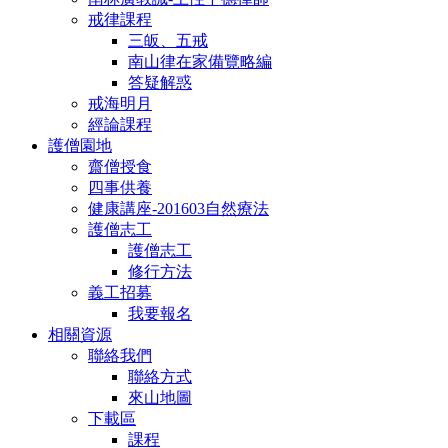
戒律課程
三皈、五戒
南山律在家備覽略編
答疑解惑
戒海明月
經論課程
護僧園地
齋僧授食
四事供養
健康講座-201603自然療法
護僧志工
護僧志工
修行方法
義工招募
我要報名
相關資源
聯絡我們
聯絡方式
來山地圖
下載區
課程