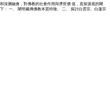
和深層融會，對佛教的社會作用與濟世價 值，直探源底的闡
： 一、 闡明藏傳佛教本質特徵。 二、 探討白雲宗、白蓮宗