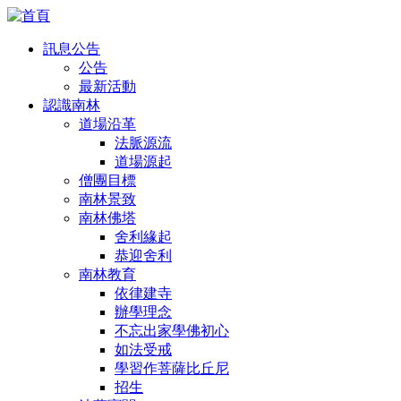
訊息公告
公告
最新活動
認識南林
道場沿革
法脈源流
道場源起
僧團目標
南林景致
南林佛塔
舍利緣起
恭迎舍利
南林教育
依律建寺
辦學理念
不忘出家學佛初心
如法受戒
學習作菩薩比丘尼
招生