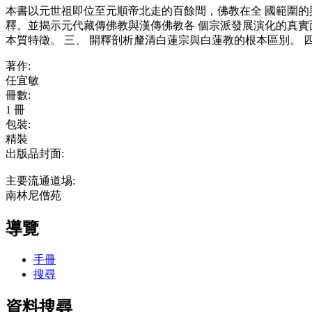
本書以元世祖即位至元順帝北走的百餘間，佛教在全 國範圍的
釋。並揭示元代藏傳佛教與漢傳佛教各 個宗派發展演化的真實面
本質特徵。 三、 開釋剖析釐清白蓮宗與白蓮教的根本區別。 
著作:
任宜敏
冊數:
1 冊
包裝:
精裝
出版品封面:
主要流通道埸:
南林尼僧苑
導覽
手冊
搜尋
資料搜尋