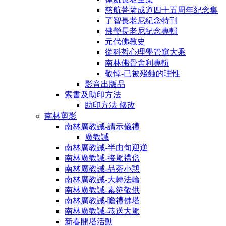
慈航菩薩成道四十五周年紀念集
了智長老尼紀念特刊
佛瑩長老尼紀念專輯
元代佛教史
從科哲心理學管窺大乘
南林佛骨舍利專輯
敬悼-已被殘蝕的理性
影音出版品
索書及助印方法
助印方法 修改
南林剪影
南林廣教誡-請示儀禮
廣教誡
南林廣教誡-半由旬迎逆
南林廣教誡-接駕禮僧
南林廣教誡-品茶小憩
南林廣教誡-大轉法輪
南林廣教誡-素筵敬供
南林廣教誡-瞻禮佛塔
南林廣教誡-恭送大駕
新春開塔活動