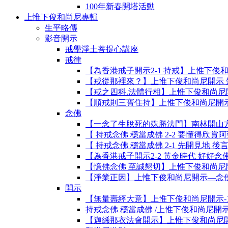
100年新春開塔活動
上惟下俊和尚尼專輯
生平略傳
影音開示
戒學淨土菩提心講座
戒律
【為香港戒子開示2-1 持戒】上惟下俊
【戒從那裡來？】上惟下俊和尚尼開示 
【戒之四科.法體行相】上惟下俊和尚尼
【順戒則三寶住持】上惟下俊和尚尼開示
念佛
【一念了生脫死的殊勝法門】南林開山
【 持戒念佛 穩當成佛 2-2 要懂得欣
【 持戒念佛 穩當成佛 2-1 先開見地
【為香港戒子開示2-2 黃金時代 好好
【憶佛念佛 至誠懇切】上惟下俊和尚尼
【淨業正因】上惟下俊和尚尼開示—念
開示
【無量壽經大意】上惟下俊和尚尼開示-
持戒念佛 穩當成佛 /上惟下俊和尚尼開示/201
【迦絺那衣法會開示】上惟下俊和尚尼