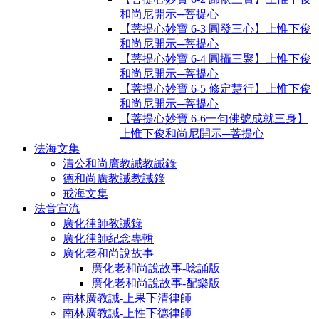
和尚尼開示─菩提心
【菩提心妙寶 6-3 圓發三心】上惟下俊
和尚尼開示─菩提心
【菩提心妙寶 6-4 圓攝三聚】上惟下俊
和尚尼開示─菩提心
【菩提心妙寶 6-5 修定慧行】上惟下俊
和尚尼開示─菩提心
【菩提心妙寶 6-6一句佛號成就三身】
上惟下俊和尚尼開示─菩提心
法海文集
清公和尚廣教誡教誡錄
德和尚廣教誡教誡錄
戒海文集
法音宣流
廣化律師教誡錄
廣化律師紀念專輯
廣化老和尚說故事
廣化老和尚說故事-唸誦版
廣化老和尚說故事-配樂版
南林廣教誡-上果下清律師
南林廣教誡-上性下德律師