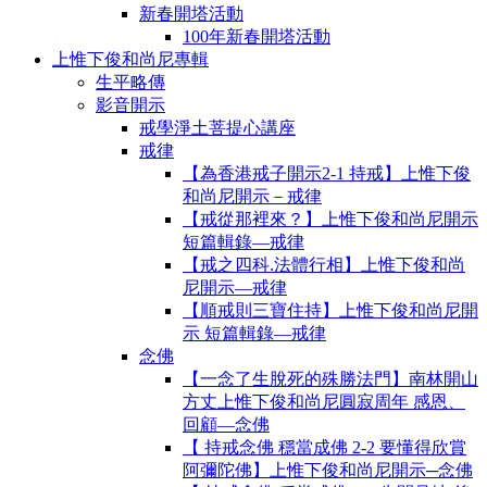
新春開塔活動
100年新春開塔活動
上惟下俊和尚尼專輯
生平略傳
影音開示
戒學淨土菩提心講座
戒律
【為香港戒子開示2-1 持戒】上惟下俊
和尚尼開示－戒律
【戒從那裡來？】上惟下俊和尚尼開示
短篇輯錄—戒律
【戒之四科.法體行相】上惟下俊和尚
尼開示—戒律
【順戒則三寶住持】上惟下俊和尚尼開
示 短篇輯錄—戒律
念佛
【一念了生脫死的殊勝法門】南林開山
方丈上惟下俊和尚尼圓寂周年 感恩、
回顧—念佛
【 持戒念佛 穩當成佛 2-2 要懂得欣賞
阿彌陀佛】上惟下俊和尚尼開示─念佛