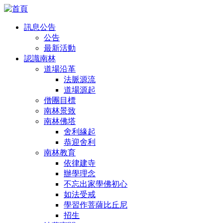
訊息公告
公告
最新活動
認識南林
道場沿革
法脈源流
道場源起
僧團目標
南林景致
南林佛塔
舍利緣起
恭迎舍利
南林教育
依律建寺
辦學理念
不忘出家學佛初心
如法受戒
學習作菩薩比丘尼
招生