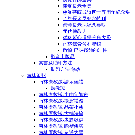
律航長老全集
慈航菩薩成道四十五周年紀念集
了智長老尼紀念特刊
佛瑩長老尼紀念專輯
元代佛教史
從科哲心理學管窺大乘
南林佛骨舍利專輯
敬悼-已被殘蝕的理性
影音出版品
索書及助印方法
助印方法 修改
南林剪影
南林廣教誡-請示儀禮
廣教誡
南林廣教誡-半由旬迎逆
南林廣教誡-接駕禮僧
南林廣教誡-品茶小憩
南林廣教誡-大轉法輪
南林廣教誡-素筵敬供
南林廣教誡-瞻禮佛塔
南林廣教誡-恭送大駕