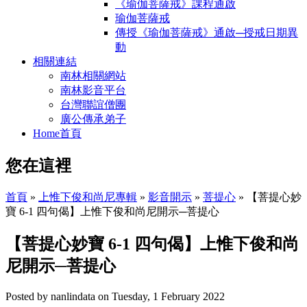
《瑜伽菩薩戒》課程通啟
瑜伽菩薩戒
傳授《瑜伽菩薩戒》通啟─授戒日期異
動
相關連結
南林相關網站
南林影音平台
台灣聯誼僧團
廣公傳承弟子
Home首頁
您在這裡
首頁
»
上惟下俊和尚尼專輯
»
影音開示
»
菩提心
» 【菩提心妙
寶 6-1 四句偈】上惟下俊和尚尼開示─菩提心
【菩提心妙寶 6-1 四句偈】上惟下俊和尚
尼開示─菩提心
Posted by
nanlindata
on
Tuesday, 1 February 2022