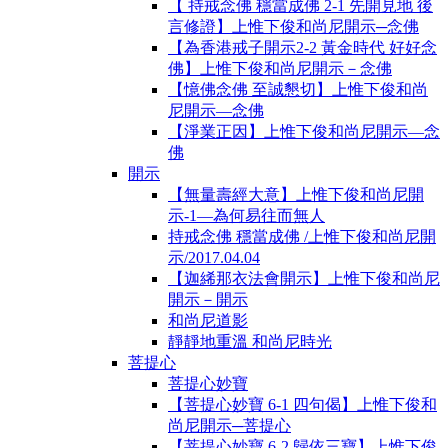
【 持戒念佛 穩當成佛 2-1 先開見地 後
言修證】上惟下俊和尚尼開示─念佛
【為香港戒子開示2-2 黃金時代 好好念
佛】上惟下俊和尚尼開示－念佛
【憶佛念佛 至誠懇切】上惟下俊和尚
尼開示—念佛
【淨業正因】上惟下俊和尚尼開示—念
佛
開示
【無量壽經大意】上惟下俊和尚尼開
示-1―為何易往而無人
持戒念佛 穩當成佛 /上惟下俊和尚尼開
示/2017.04.04
【迦絺那衣法會開示】上惟下俊和尚尼
開示－開示
和尚尼道影
靜靜地重溫 和尚尼時光
菩提心
菩提心妙寶
【菩提心妙寶 6-1 四句偈】上惟下俊和
尚尼開示─菩提心
【菩提心妙寶 6-2 歸依三寶】上惟下俊