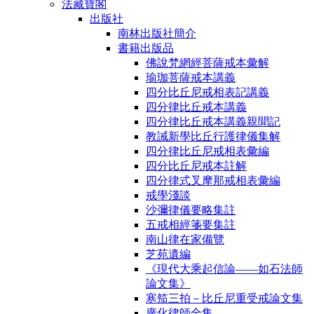
法藏寶閣
出版社
南林出版社簡介
書籍出版品
佛說梵網經菩薩戒本彙解
瑜珈菩薩戒本講義
四分比丘尼戒相表記講義
四分律比丘戒本講義
四分律比丘戒本講義親聞記
教誡新學比丘行護律儀集解
四分律比丘尼戒相表彙編
四分比丘尼戒本註解
四分律式叉摩那戒相表彙編
戒學淺談
沙彌律儀要略集註
五戒相經箋要集註
南山律在家備覽
芝苑遺編
《現代大乘起信論――如石法師
論文集》
寒笳三拍－比丘尼重受戒論文集
廣化律師全集