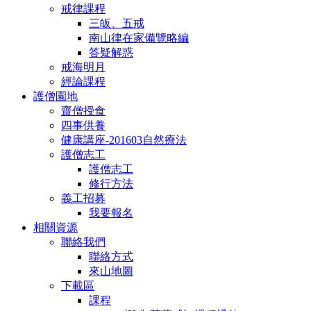
戒律課程
三皈、五戒
南山律在家備覽略編
答疑解惑
戒海明月
經論課程
護僧園地
齋僧授食
四事供養
健康講座-201603自然療法
護僧志工
護僧志工
修行方法
義工招募
我要報名
相關資源
聯絡我們
聯絡方式
來山地圖
下載區
課程