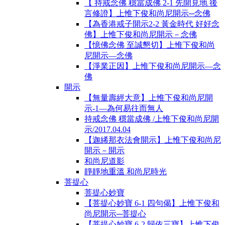
【 持戒念佛 穩當成佛 2-1 先開見地 後
言修證】上惟下俊和尚尼開示─念佛
【為香港戒子開示2-2 黃金時代 好好念
佛】上惟下俊和尚尼開示－念佛
【憶佛念佛 至誠懇切】上惟下俊和尚
尼開示—念佛
【淨業正因】上惟下俊和尚尼開示—念
佛
開示
【無量壽經大意】上惟下俊和尚尼開
示-1―為何易往而無人
持戒念佛 穩當成佛 /上惟下俊和尚尼開
示/2017.04.04
【迦絺那衣法會開示】上惟下俊和尚尼
開示－開示
和尚尼道影
靜靜地重溫 和尚尼時光
菩提心
菩提心妙寶
【菩提心妙寶 6-1 四句偈】上惟下俊和
尚尼開示─菩提心
【菩提心妙寶 6-2 歸依三寶】上惟下俊