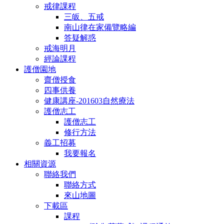
戒律課程
三皈、五戒
南山律在家備覽略編
答疑解惑
戒海明月
經論課程
護僧園地
齋僧授食
四事供養
健康講座-201603自然療法
護僧志工
護僧志工
修行方法
義工招募
我要報名
相關資源
聯絡我們
聯絡方式
來山地圖
下載區
課程