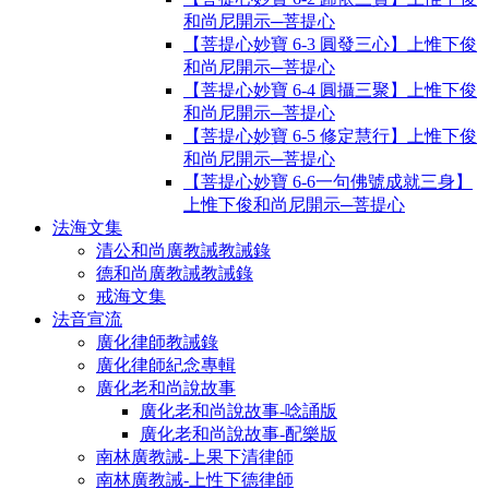
和尚尼開示─菩提心
【菩提心妙寶 6-3 圓發三心】上惟下俊
和尚尼開示─菩提心
【菩提心妙寶 6-4 圓攝三聚】上惟下俊
和尚尼開示─菩提心
【菩提心妙寶 6-5 修定慧行】上惟下俊
和尚尼開示─菩提心
【菩提心妙寶 6-6一句佛號成就三身】
上惟下俊和尚尼開示─菩提心
法海文集
清公和尚廣教誡教誡錄
德和尚廣教誡教誡錄
戒海文集
法音宣流
廣化律師教誡錄
廣化律師紀念專輯
廣化老和尚說故事
廣化老和尚說故事-唸誦版
廣化老和尚說故事-配樂版
南林廣教誡-上果下清律師
南林廣教誡-上性下德律師