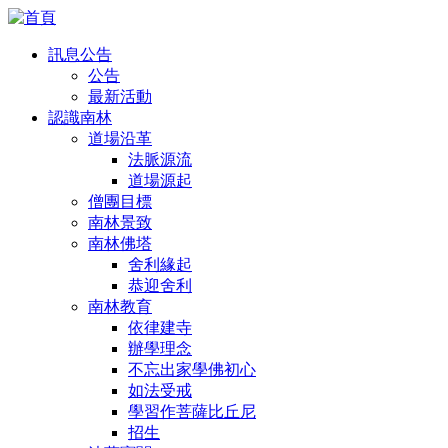
訊息公告
公告
最新活動
認識南林
道場沿革
法脈源流
道場源起
僧團目標
南林景致
南林佛塔
舍利緣起
恭迎舍利
南林教育
依律建寺
辦學理念
不忘出家學佛初心
如法受戒
學習作菩薩比丘尼
招生