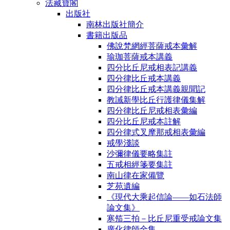
法藏寶閣
出版社
南林出版社簡介
書籍出版品
佛說梵網經菩薩戒本彙解
瑜珈菩薩戒本講義
四分比丘尼戒相表記講義
四分律比丘戒本講義
四分律比丘戒本講義親聞記
教誡新學比丘行護律儀集解
四分律比丘尼戒相表彙編
四分比丘尼戒本註解
四分律式叉摩那戒相表彙編
戒學淺談
沙彌律儀要略集註
五戒相經箋要集註
南山律在家備覽
芝苑遺編
《現代大乘起信論――如石法師
論文集》
寒笳三拍－比丘尼重受戒論文集
廣化律師全集