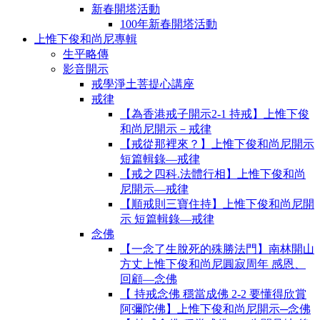
新春開塔活動
100年新春開塔活動
上惟下俊和尚尼專輯
生平略傳
影音開示
戒學淨土菩提心講座
戒律
【為香港戒子開示2-1 持戒】上惟下俊
和尚尼開示－戒律
【戒從那裡來？】上惟下俊和尚尼開示
短篇輯錄—戒律
【戒之四科.法體行相】上惟下俊和尚
尼開示—戒律
【順戒則三寶住持】上惟下俊和尚尼開
示 短篇輯錄—戒律
念佛
【一念了生脫死的殊勝法門】南林開山
方丈上惟下俊和尚尼圓寂周年 感恩、
回顧—念佛
【 持戒念佛 穩當成佛 2-2 要懂得欣賞
阿彌陀佛】上惟下俊和尚尼開示─念佛