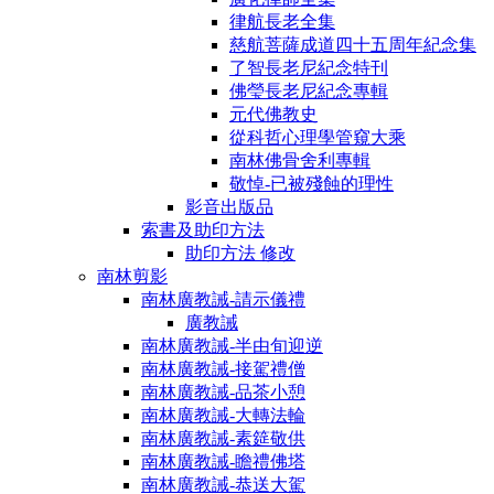
律航長老全集
慈航菩薩成道四十五周年紀念集
了智長老尼紀念特刊
佛瑩長老尼紀念專輯
元代佛教史
從科哲心理學管窺大乘
南林佛骨舍利專輯
敬悼-已被殘蝕的理性
影音出版品
索書及助印方法
助印方法 修改
南林剪影
南林廣教誡-請示儀禮
廣教誡
南林廣教誡-半由旬迎逆
南林廣教誡-接駕禮僧
南林廣教誡-品茶小憩
南林廣教誡-大轉法輪
南林廣教誡-素筵敬供
南林廣教誡-瞻禮佛塔
南林廣教誡-恭送大駕