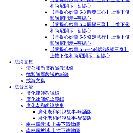
和尚尼開示─菩提心
【菩提心妙寶 6-3 圓發三心】上惟下俊
和尚尼開示─菩提心
【菩提心妙寶 6-4 圓攝三聚】上惟下俊
和尚尼開示─菩提心
【菩提心妙寶 6-5 修定慧行】上惟下俊
和尚尼開示─菩提心
【菩提心妙寶 6-6一句佛號成就三身】
上惟下俊和尚尼開示─菩提心
法海文集
清公和尚廣教誡教誡錄
德和尚廣教誡教誡錄
戒海文集
法音宣流
廣化律師教誡錄
廣化律師紀念專輯
廣化老和尚說故事
廣化老和尚說故事-唸誦版
廣化老和尚說故事-配樂版
南林廣教誡-上果下清律師
南林廣教誡-上性下德律師