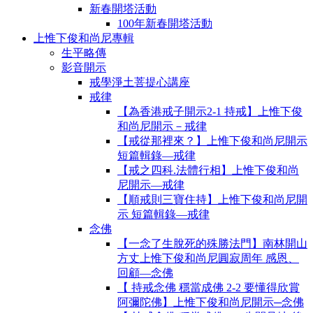
新春開塔活動
100年新春開塔活動
上惟下俊和尚尼專輯
生平略傳
影音開示
戒學淨土菩提心講座
戒律
【為香港戒子開示2-1 持戒】上惟下俊
和尚尼開示－戒律
【戒從那裡來？】上惟下俊和尚尼開示
短篇輯錄—戒律
【戒之四科.法體行相】上惟下俊和尚
尼開示—戒律
【順戒則三寶住持】上惟下俊和尚尼開
示 短篇輯錄—戒律
念佛
【一念了生脫死的殊勝法門】南林開山
方丈上惟下俊和尚尼圓寂周年 感恩、
回顧—念佛
【 持戒念佛 穩當成佛 2-2 要懂得欣賞
阿彌陀佛】上惟下俊和尚尼開示─念佛