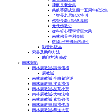
律航長老全集
慈航菩薩成道四十五周年紀念集
了智長老尼紀念特刊
佛瑩長老尼紀念專輯
元代佛教史
從科哲心理學管窺大乘
南林佛骨舍利專輯
敬悼-已被殘蝕的理性
影音出版品
索書及助印方法
助印方法 修改
南林剪影
南林廣教誡-請示儀禮
廣教誡
南林廣教誡-半由旬迎逆
南林廣教誡-接駕禮僧
南林廣教誡-品茶小憩
南林廣教誡-大轉法輪
南林廣教誡-素筵敬供
南林廣教誡-瞻禮佛塔
南林廣教誡-恭送大駕