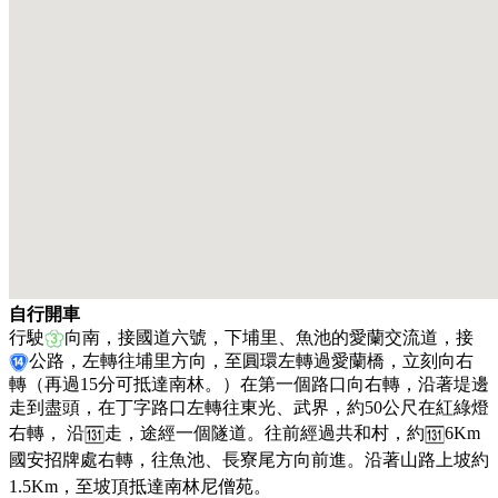
自行開車
行駛
向南，接國道六號，下埔里、魚池的愛蘭交流道，接
公路，左轉往埔里方向，至圓環左轉過愛蘭橋，立刻向右
轉（再過15分可抵達南林。）在第一個路口向右轉，沿著堤邊
走到盡頭，在丁字路口左轉往東光、武界，約50公尺在紅綠燈
右轉， 沿
走，途經一個隧道。往前經過共和村，約
6Km
國安招牌處右轉，往魚池、長寮尾方向前進。沿著山路上坡約
1.5Km，至坡頂抵達南林尼僧苑。