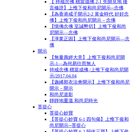
【 持戒念佛 穩當成佛 2-1 先開見地 後
言修證】上惟下俊和尚尼開示─念佛
【為香港戒子開示2-2 黃金時代 好好念
佛】上惟下俊和尚尼開示－念佛
【憶佛念佛 至誠懇切】上惟下俊和尚
尼開示—念佛
【淨業正因】上惟下俊和尚尼開示—念
佛
開示
【無量壽經大意】上惟下俊和尚尼開
示-1―為何易往而無人
持戒念佛 穩當成佛 /上惟下俊和尚尼開
示/2017.04.04
【迦絺那衣法會開示】上惟下俊和尚尼
開示－開示
和尚尼道影
靜靜地重溫 和尚尼時光
菩提心
菩提心妙寶
【菩提心妙寶 6-1 四句偈】上惟下俊和
尚尼開示─菩提心
【菩提心妙寶 6-2 歸依三寶】上惟下俊