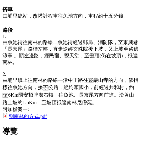
搭車
由埔里總站，改搭計程車往魚池方向，車程約十五分鐘。
路段
1.
由魚池街往南林的路線---魚池街經過郵局、消防隊，至東興巷
「長寮尾」路標左轉，直走途經文殊院後下坡，又上坡至路邊
涼亭 。順左邊路，經民宿、觀天堂，至盡頭(仍在坡頂)，抵達
南林。
2.
由埔里鎮上往南林的路線—沿中正路往靈巖山寺的方向，依指
標往魚池方向，接
公路，經均頭國小，前經過共和村，約
6Km國安招牌處右轉，往魚池、長寮尾方向前進。沿著山
路上坡約1.5Km，至坡頂抵達南林尼僧苑。
附加檔案一:
到南林的方式.pdf
導覽