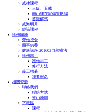
戒律課程
三皈、五戒
南山律在家備覽略編
答疑解惑
戒海明月
經論課程
護僧園地
齋僧授食
四事供養
健康講座-201603自然療法
護僧志工
護僧志工
修行方法
義工招募
我要報名
相關資源
聯絡我們
聯絡方式
來山地圖
下載區
課程