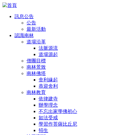
訊息公告
公告
最新活動
認識南林
道場沿革
法脈源流
道場源起
僧團目標
南林景致
南林佛塔
舍利緣起
恭迎舍利
南林教育
依律建寺
辦學理念
不忘出家學佛初心
如法受戒
學習作菩薩比丘尼
招生