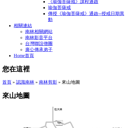
《瑜伽菩薩戒》課程通啟
瑜伽菩薩戒
傳授《瑜伽菩薩戒》通啟─授戒日期異
動
相關連結
南林相關網站
南林影音平台
台灣聯誼僧團
廣公傳承弟子
Home首頁
您在這裡
首頁
»
認識南林
»
南林剪影
» 來山地圖
來山地圖