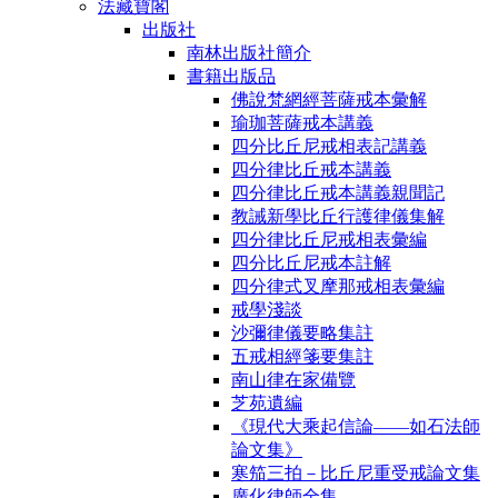
法藏寶閣
出版社
南林出版社簡介
書籍出版品
佛說梵網經菩薩戒本彙解
瑜珈菩薩戒本講義
四分比丘尼戒相表記講義
四分律比丘戒本講義
四分律比丘戒本講義親聞記
教誡新學比丘行護律儀集解
四分律比丘尼戒相表彙編
四分比丘尼戒本註解
四分律式叉摩那戒相表彙編
戒學淺談
沙彌律儀要略集註
五戒相經箋要集註
南山律在家備覽
芝苑遺編
《現代大乘起信論――如石法師
論文集》
寒笳三拍－比丘尼重受戒論文集
廣化律師全集