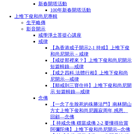
新春開塔活動
100年新春開塔活動
上惟下俊和尚尼專輯
生平略傳
影音開示
戒學淨土菩提心講座
戒律
【為香港戒子開示2-1 持戒】上惟下俊
和尚尼開示－戒律
【戒從那裡來？】上惟下俊和尚尼開示
短篇輯錄—戒律
【戒之四科.法體行相】上惟下俊和尚
尼開示—戒律
【順戒則三寶住持】上惟下俊和尚尼開
示 短篇輯錄—戒律
念佛
【一念了生脫死的殊勝法門】南林開山
方丈上惟下俊和尚尼圓寂周年 感恩、
回顧—念佛
【 持戒念佛 穩當成佛 2-2 要懂得欣賞
阿彌陀佛】上惟下俊和尚尼開示─念佛