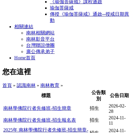
《瑜伽菩薩戒》課程通啟
瑜伽菩薩戒
傳授《瑜伽菩薩戒》通啟─授戒日期異
動
相關連結
南林相關網站
南林影音平台
台灣聯誼僧團
廣公傳承弟子
Home首頁
您在這裡
首頁
»
認識南林
»
南林教育
»
公告類
標題
公告日期
別
2026-02-
南林學佛院行者先修班-招生簡章
招生
28
2024-11-
南林學佛院行者先修班-招生報名表
招生
11
2025年 南林學佛院行者先修班-招生簡章-
2024-11-
招生