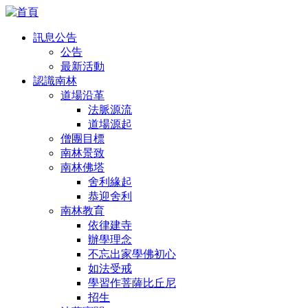
訊息公告
公告
最新活動
認識南林
道場沿革
法脈源流
道場源起
僧團目標
南林景致
南林佛塔
舍利緣起
恭迎舍利
南林教育
依律建寺
辦學理念
不忘出家學佛初心
如法受戒
學習作菩薩比丘尼
招生