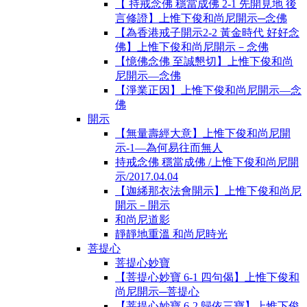
【 持戒念佛 穩當成佛 2-1 先開見地 後
言修證】上惟下俊和尚尼開示─念佛
【為香港戒子開示2-2 黃金時代 好好念
佛】上惟下俊和尚尼開示－念佛
【憶佛念佛 至誠懇切】上惟下俊和尚
尼開示—念佛
【淨業正因】上惟下俊和尚尼開示—念
佛
開示
【無量壽經大意】上惟下俊和尚尼開
示-1―為何易往而無人
持戒念佛 穩當成佛 /上惟下俊和尚尼開
示/2017.04.04
【迦絺那衣法會開示】上惟下俊和尚尼
開示－開示
和尚尼道影
靜靜地重溫 和尚尼時光
菩提心
菩提心妙寶
【菩提心妙寶 6-1 四句偈】上惟下俊和
尚尼開示─菩提心
【菩提心妙寶 6-2 歸依三寶】上惟下俊