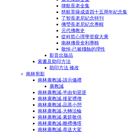
律航長老全集
慈航菩薩成道四十五周年紀念集
了智長老尼紀念特刊
佛瑩長老尼紀念專輯
元代佛教史
從科哲心理學管窺大乘
南林佛骨舍利專輯
敬悼-已被殘蝕的理性
影音出版品
索書及助印方法
助印方法 修改
南林剪影
南林廣教誡-請示儀禮
廣教誡
南林廣教誡-半由旬迎逆
南林廣教誡-接駕禮僧
南林廣教誡-品茶小憩
南林廣教誡-大轉法輪
南林廣教誡-素筵敬供
南林廣教誡-瞻禮佛塔
南林廣教誡-恭送大駕