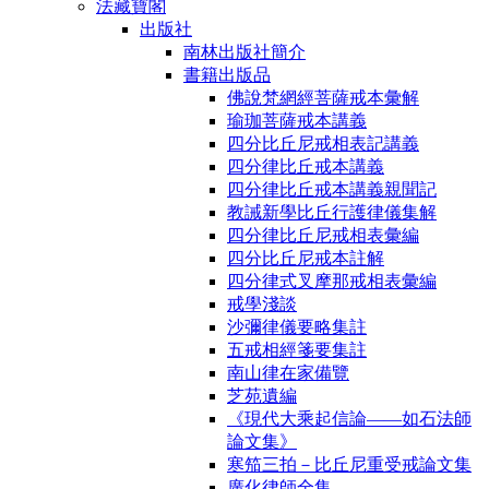
法藏寶閣
出版社
南林出版社簡介
書籍出版品
佛說梵網經菩薩戒本彙解
瑜珈菩薩戒本講義
四分比丘尼戒相表記講義
四分律比丘戒本講義
四分律比丘戒本講義親聞記
教誡新學比丘行護律儀集解
四分律比丘尼戒相表彙編
四分比丘尼戒本註解
四分律式叉摩那戒相表彙編
戒學淺談
沙彌律儀要略集註
五戒相經箋要集註
南山律在家備覽
芝苑遺編
《現代大乘起信論――如石法師
論文集》
寒笳三拍－比丘尼重受戒論文集
廣化律師全集