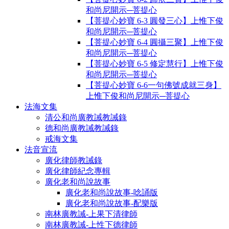
和尚尼開示─菩提心
【菩提心妙寶 6-3 圓發三心】上惟下俊
和尚尼開示─菩提心
【菩提心妙寶 6-4 圓攝三聚】上惟下俊
和尚尼開示─菩提心
【菩提心妙寶 6-5 修定慧行】上惟下俊
和尚尼開示─菩提心
【菩提心妙寶 6-6一句佛號成就三身】
上惟下俊和尚尼開示─菩提心
法海文集
清公和尚廣教誡教誡錄
德和尚廣教誡教誡錄
戒海文集
法音宣流
廣化律師教誡錄
廣化律師紀念專輯
廣化老和尚說故事
廣化老和尚說故事-唸誦版
廣化老和尚說故事-配樂版
南林廣教誡-上果下清律師
南林廣教誡-上性下德律師