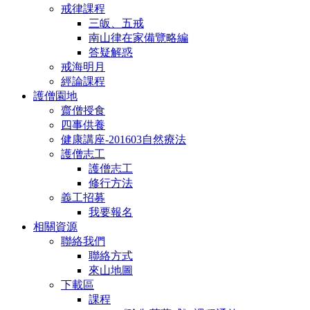
戒律課程
三皈、五戒
南山律在家備覽略編
答疑解惑
戒海明月
經論課程
護僧園地
齋僧授食
四事供養
健康講座-201603自然療法
護僧志工
護僧志工
修行方法
義工招募
我要報名
相關資源
聯絡我們
聯絡方式
來山地圖
下載區
課程